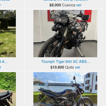
r
$8.000
Cuenca
ver
 #...
Triumph Tiger 800 XC ABS...
r
$10.800
Quito
ver