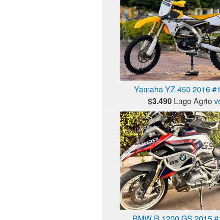
Yamaha YZ 450 2016 #
$3.490
Lago Agrio
v
BMW R 1200 GS 2015 #