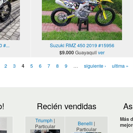
 #...
Suzuki RMZ 450 2019 #15956
$9.000
Guayaquil
ver
2
3
4
5
6
7
8
9
…
siguiente ›
ultima »
o!
Recién vendidas
As
Más d
Triumph
|
Benelli
|
mejor
Particular
Particular