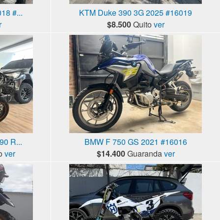
8 #...
KTM Duke 390 3G 2025 #16019
r
$8.500
Quito
ver
0 R...
BMW F 750 GS 2021 #16016
o
ver
$14.400
Guaranda
ver