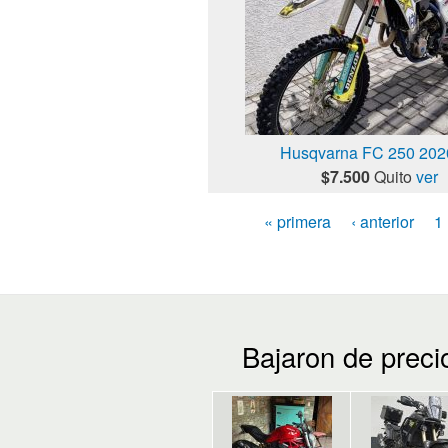
Husqvarna FC 250 2020
$7.500
Quito
ver
« primera
‹ anterior
1
Pages
Bajaron de preci