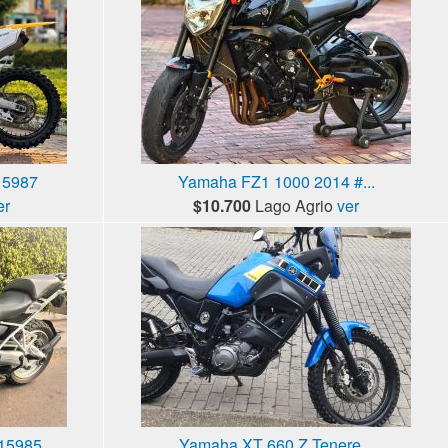
15987
Yamaha FZ1 1000 2014 #...
er
$10.700
Lago Agrio
ver
15985
Yamaha XT 660 Z Tenere...