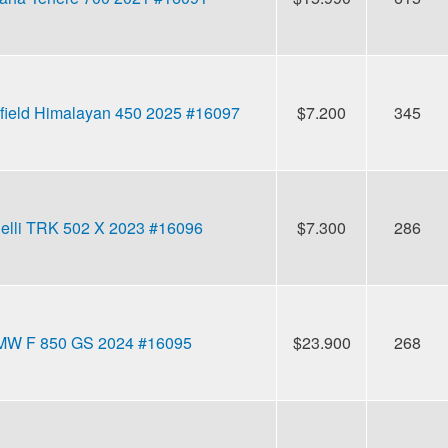
field Himalayan 450 2025 #16097
$7.200
345
elli TRK 502 X 2023 #16096
$7.300
286
W F 850 GS 2024 #16095
$23.900
268