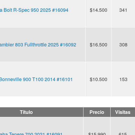
 Bolt R-Spec 950 2025 #16094
$14.500
341
ambler 803 Fullthrottle 2025 #16092
$16.500
308
Bonneville 900 T100 2014 #16101
$10.500
153
Título
Precio
Visitas
ha Tenere 700 2021 #16091
$15.990
615