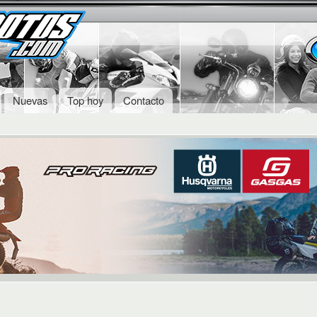
Skip to
Secondary menu
main
content
Nuevas
Top hoy
Contacto