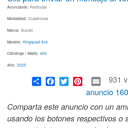
Anunciante:
Particular
Modalidad:
Cuadrones
Marca:
Suzuki
Modelo:
Kingquad 4x4
Cilindraje / Watts:
400
Año:
2025
S
F
T
Pi
E
931 v
h
a
wi
nt
m
anuncio 160
ar
c
tt
er
ail
e
e
er
e
Comparta este anuncio con un amig
b
st
usando los botones respectivos o s
o