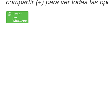
compartir (+) para ver todas las op
o
k