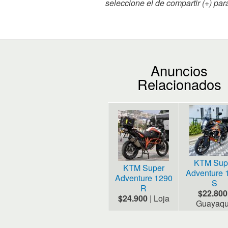
e
e
er
seleccione el de compartir (+) par
b
s
o
o
k
Anuncios
Relacionados
KTM Sup
KTM Super
Adventure 
Adventure 1290
S
R
$22.800
$24.900
|
Loja
Guayaqu