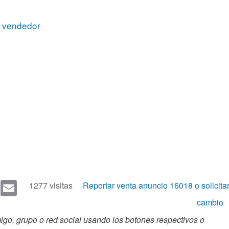
l vendedor
i
E
1277 visitas
Reportar venta anuncio 16018 o solicita
t
m
cambio
r
ail
go, grupo o red social usando los botones respectivos o