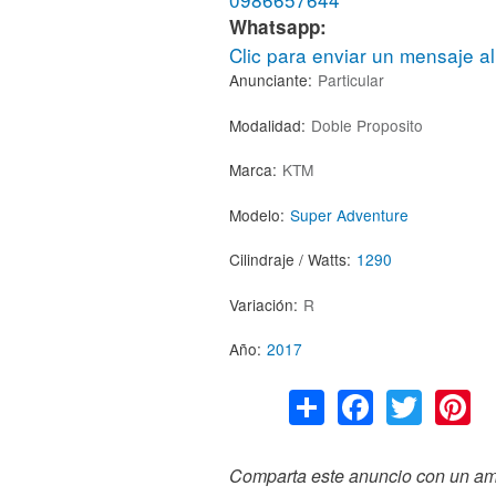
Whatsapp:
Clic para enviar un mensaje a
Anunciante:
Particular
Modalidad:
Doble Proposito
Marca:
KTM
Modelo:
Super Adventure
Cilindraje / Watts:
1290
Variación:
R
Año:
2017
S
F
T
P
h
a
wi
n
ar
c
tt
e
Comparta este anuncio con un ami