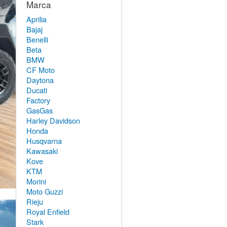
Marca
Aprilia
Bajaj
Benelli
Beta
BMW
CF Moto
Daytona
Ducati
Factory
GasGas
Harley Davidson
Honda
Husqvarna
Kawasaki
Kove
KTM
Morini
Moto Guzzi
Rieju
Royal Enfield
Stark