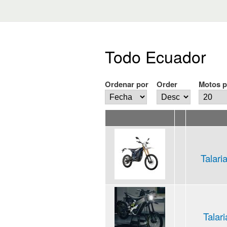
Todo Ecuador
Ordenar por
Order
Motos p
Talari
Talar