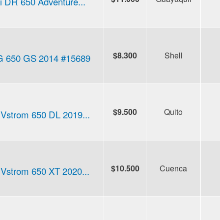
i DR 650 Adventure...
$8.300
Shell
 650 GS 2014 #15689
$9.500
Quito
 Vstrom 650 DL 2019...
$10.500
Cuenca
 Vstrom 650 XT 2020...