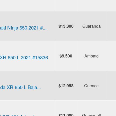
$13.300
Guaranda
ki Ninja 650 2021 #...
$9.500
Ambato
XR 650 L 2021 #15836
$12.998
Cuenca
da XR 650 L Baja...
$11.000
Guayaquil