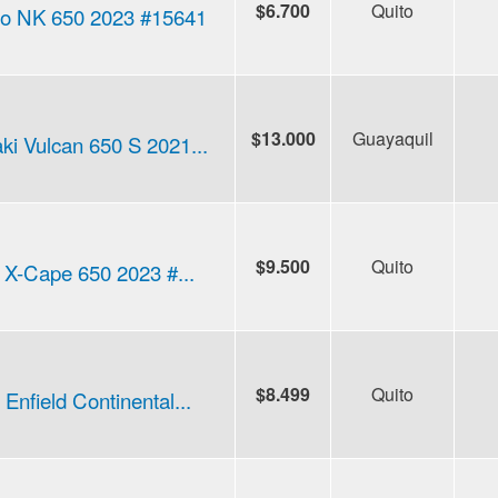
$6.700
Quito
o NK 650 2023 #15641
$13.000
Guayaquil
i Vulcan 650 S 2021...
$9.500
Quito
 X-Cape 650 2023 #...
$8.499
Quito
Enfield Continental...