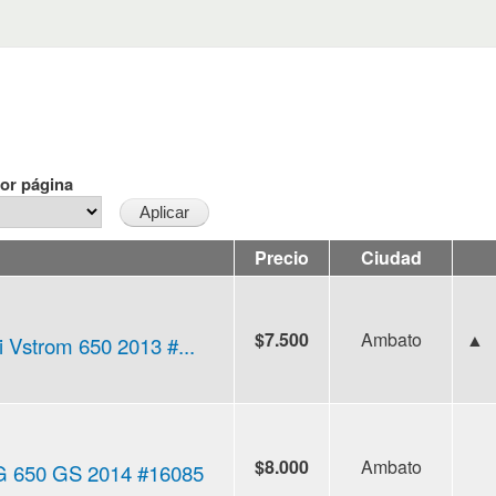
or página
Precio
Ciudad
$7.500
Ambato
▲
 Vstrom 650 2013 #...
$8.000
Ambato
 650 GS 2014 #16085