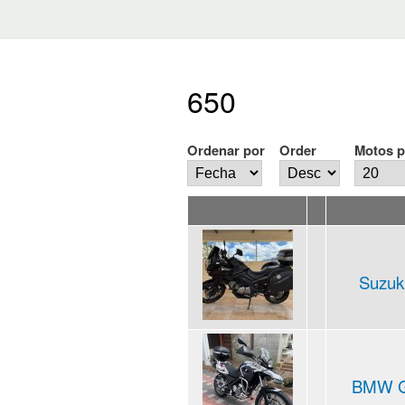
650
Ordenar por
Order
Motos p
Suzuki
BMW G