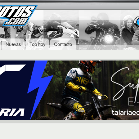
Skip to
Secondary menu
main
content
Nuevas
Top hoy
Contacto