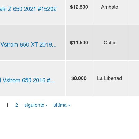
$12.500
Ambato
ki Z 650 2021 #15202
$11.500
Quito
 Vstrom 650 XT 2019...
$8.000
La Libertad
 Vstrom 650 2016 #...
1
2
siguiente ›
ultima »