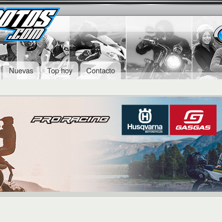
Skip to
Secondary menu
main
content
Nuevas
Top hoy
Contacto