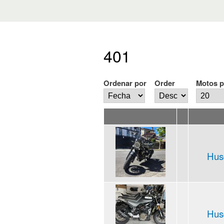
401
Ordenar por
Order
Motos p
Husq
Husq