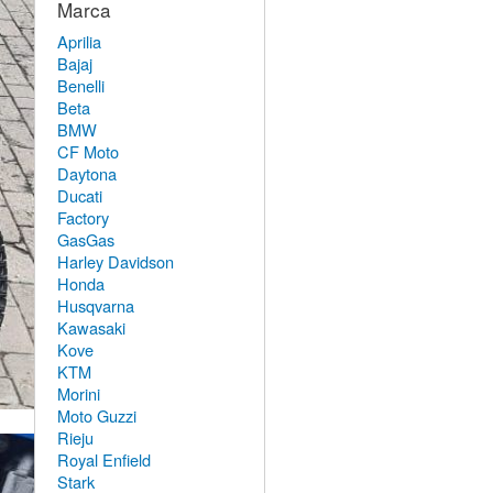
Marca
Aprilia
Bajaj
Benelli
Beta
BMW
CF Moto
Daytona
Ducati
Factory
GasGas
Harley Davidson
Honda
Husqvarna
Kawasaki
Kove
KTM
Morini
Moto Guzzi
Rieju
Royal Enfield
Stark