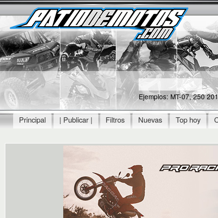
Skip
Patiodemotos.com
main
Servicio
cont
de
calidad
disponible
24 horas,
21 años
vendiendo
Ejemplos: MT-07, 250 20
motos en
todo el
Principal
| Publicar |
Filtros
Nuevas
Top hoy
C
Main menu
Ecuador.