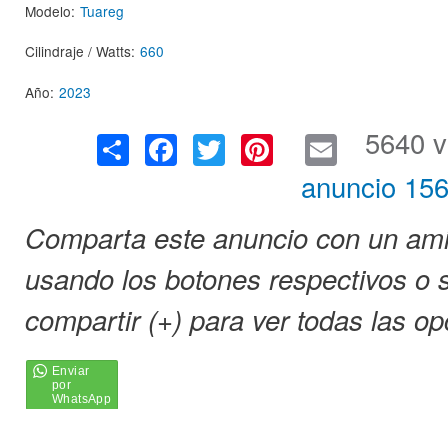
Modelo:
Tuareg
Cilindraje / Watts:
660
Año:
2023
S
F
T
Pi
E
5640 v
h
a
wi
nt
m
anuncio 156
ar
c
tt
er
ail
e
e
er
e
Comparta este anuncio con un amig
b
st
usando los botones respectivos o s
o
compartir (+) para ver todas las op
o
k